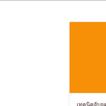
เทคนิคจับจุด