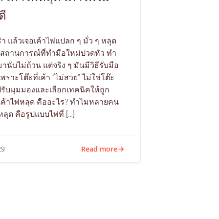
ดี
 แล้วเจอเค้าไพ่แปลก ๆ มั่ว ๆ หลุด
สถานการณ์ที่ทำมือใหม่ปวดหัว ทำ
นับไม่ถ้วน แต่จริง ๆ มันมีวิธีรับมือ
เพราะโต๊ะที่เค้า “ไม่สวย” ไม่ใช่โต๊ะ
งปรับมุมมองและเลือกเทคนิคให้ถูก
ง เค้าไพ่หลุด คืออะไร? ทำไมหลายคน
หลุด คือรูปแบบไพ่ที่ […]
Read more
29